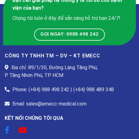
Bạn cần giải pháp hệ thống y tế tối ưu cho bệnh
viện của bạn?
Chúng tôi luôn ở đây để sẵn sàng hỗ trợ bạn 24/7!
GỌI NGAY: 0988 498 242
CÔNG TY TNHH TM – DV – KT EMECC
Địa chỉ: 89/1/30, Đường Làng Tăng Phú,
P. Tăng Nhơn Phú, TP. HCM
Phone: (+84) 988 498 242 | (+84) 988 489 348
Email: sales@emecc-medical.com
KẾT NỐI CHÚNG TÔI QUA